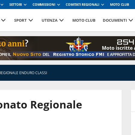
SETTORI
COMMISSIONI
COMITATI REGIONALI
MOTO CLUB
SPORT
UTENZA
MOTO CLUB
DOCUMENTI
254
Moto iscritte 
REGIONALE ENDURO CLASSI
»
onato Regionale