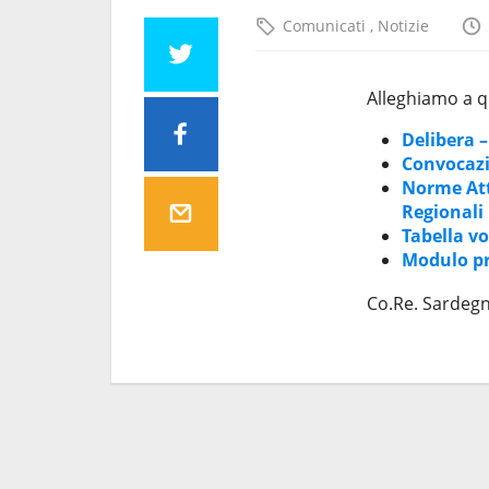
Comunicati
,
Notizie
Alleghiamo a 
Delibera 
Convocazi
ifiche di
Lista Pettorali 2026
Norme Att
ate alla terza
Regionali
3 Giugno 2026
Tabella v
Modulo pr
Co.Re. Sardeg