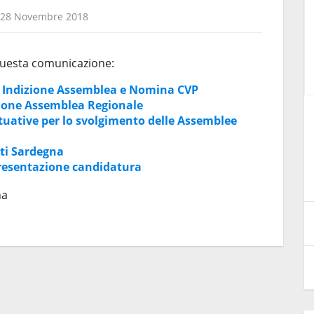
28 Novembre 2018
questa comunicazione:
– Indizione Assemblea e Nomina CVP
one Assemblea Regionale
CIRCOLARI FMI 2026
uative per lo svolgimento delle Assemblee
27 Maggio 2026
oti Sardegna
esentazione candidatura
na