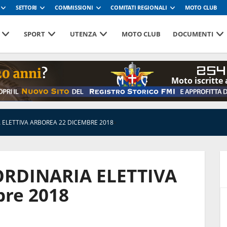
SETTORI
COMMISSIONI
COMITATI REGIONALI
MOTO CLUB
SPORT
UTENZA
MOTO CLUB
DOCUMENTI
254
Moto iscritte 
ELETTIVA ARBOREA 22 DICEMBRE 2018
»
RDINARIA ELETTIVA
bre 2018