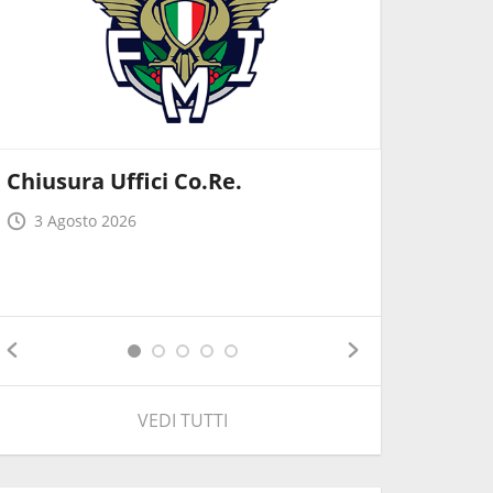
Chiusura Uffici Co.Re.
Pubblica
Regional
3 Agosto 2026
alla qui
17 Giug
VEDI TUTTI