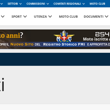
SETTORI
COMMISSIONI
COMITATI REGIONALI
MOTO CLUB
SPORT
UTENZA
MOTO CLUB
DOCUMENTI
254
Moto iscritte 
i